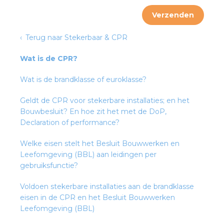
Verzenden
s
Terug naar Stekerbaar & CPR
Wat is de CPR?
Wat is de brandklasse of euroklasse?
iedenis
Geldt de CPR voor stekerbare installaties; en het
voegde waarde
Bouwbesluit? En hoe zit het met de DoP,
Declaration of performance?
ures
Welke eisen stelt het Besluit Bouwwerken en
ementen
Leefomgeving (BBL) aan leidingen per
gebruiksfunctie?
ws
Voldoen stekerbare installaties aan de brandklasse
eisen in de CPR en het Besluit Bouwwerken
Leefomgeving (BBL)