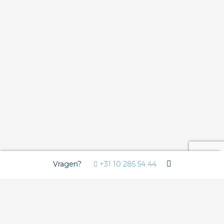
Vragen?
+31 10 285 54 44
Wij gebruiken Cookies
Deze website gebruikt functionele cookies voor de goede
werking van de website en analytische cookies om u een