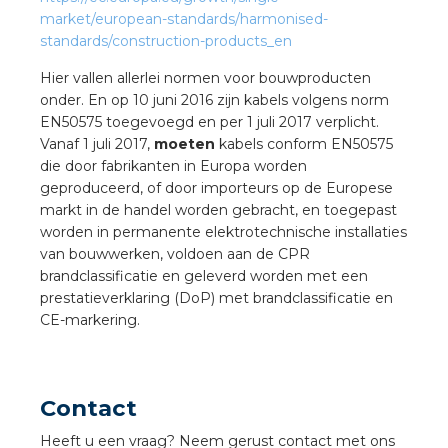
a
market/european-standards/harmonised-
standards/construction-products_en
air installeren
Hier vallen allerlei normen voor bouwproducten
onder. En op 10 juni 2016 zijn kabels volgens norm
den
EN50575 toegevoegd en per 1 juli 2017 verplicht.
Vanaf 1 juli 2017,
moeten
kabels conform EN50575
 installeren
die door fabrikanten in Europa worden
geproduceerd, of door importeurs op de Europese
ren
markt in de handel worden gebracht, en toegepast
worden in permanente elektrotechnische installaties
baar installeren
van bouwwerken, voldoen aan de CPR
brandclassificatie en geleverd worden met een
prestatieverklaring (DoP) met brandclassificatie en
baar installeren in beton
CE-markering.
baar installeren in de tuinbouw
nd stekerbare vlakkabel
Contact
Heeft u een vraag? Neem gerust contact met ons