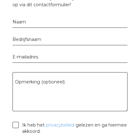
nd
op via dit contactformulier!
nd GST®
Naam
nd RST®
Bedrijfsnaam
E-mailadres
ctbibliotheek
entatie
Opmerking (optioneel)
ctra Academy
Ik heb het
privacybeleid
gelezen en ga hiermee
akkoord.
en