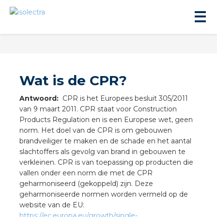
Wat is de CPR?
Antwoord:
CPR is het Europees besluit 305/2011
van 9 maart 2011. CPR staat voor Construction
ningbouw
Products Regulation en is een Europese wet, geen
norm. Het doel van de CPR is om gebouwen
liteit
brandveiliger te maken en de schade en het aantal
slachtoffers als gevolg van brand in gebouwen te
verkleinen. CPR is van toepassing op producten die
inbouw
vallen onder een norm die met de CPR
geharmoniseerd (gekoppeld) zijn. Deze
geharmoniseerde normen worden vermeld op de
ngen
website van de EU:
https://ec.europa.eu/growth/single-