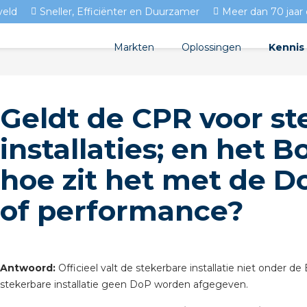
veld
Sneller, Efficiënter en Duurzamer
Meer dan 70 jaar 
Markten
Oplossingen
Kennis
Streda
Product
Woningbouw
Geldt de CPR voor st
Circulair installeren
Docume
Utiliteit
installaties; en het 
EV laden
Isolect
Tuinbouw
hoe zit het met de D
Prefab installeren
Blogs
of performance?
Sensoren
FAQ's
Stekerbaar installeren
Stekerbaar installeren in 
Antwoord:
Officieel valt de stekerbare installatie niet onder
stekerbare installatie geen DoP worden afgegeven.
Stekerbaar installeren in d