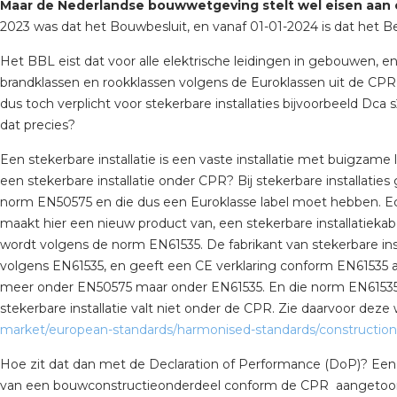
Maar de Nederlandse bouwwetgeving stelt wel eisen aan 
tuinbouw
2023 was dat het Bouwbesluit, en vanaf 01-01-2024 is dat het
Wieland stekerbare vlakka
Het BBL eist dat voor alle elektrische leidingen in gebouwen, en
brandklassen en rookklassen volgens de Euroklassen uit de CPR w
Wieland
dus toch verplicht voor stekerbare installaties bijvoorbeeld Dca 
dat precies?
Wieland GST®
Een stekerbare installatie is een vaste installatie met buigzame
Wieland RST®
een stekerbare installatie onder CPR? Bij stekerbare installatie
norm EN50575 en die dus een Euroklasse label moet hebben. Echt
maakt hier een nieuw product van, een stekerbare installatieka
wordt volgens de norm EN61535. De fabrikant van stekerbare inst
volgens EN61535, en geeft een CE verklaring conform EN61535 af
meer onder EN50575 maar onder EN61535. En die norm EN61535
stekerbare installatie valt niet onder de CPR. Zie daarvoor deze
market/european-standards/harmonised-standards/constructio
Hoe zit dat dan met de Declaration of Performance (DoP)? Een
van een bouwconstructieonderdeel conform de CPR aangetoond w