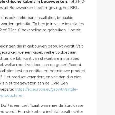
elektrische kabels in bouwwerken
. Tot 31-12-
 Besluit Bouwwerken Leefomgeving, het BBL.
bel
 dus ook stekerbare installaties, bepaalde
orden gebruikt. Zo ben je in vaste installaties
s2 of B2ca s1 bekabeling te gebruiken. Hoe zit
 leidingen die in gebouwen gebruikt wordt. Valt
s gebruiken we een kabel, welke voldoet aan
er, de fabrikant van stekerbare installaties
bel, welke moet voldoen aan en gecertificeerd
allaties test en certificeert het nieuwe product
. Het product verandert, en valt dan dus niet
 is niet toegewezen aan de CPR. Een
 website:
https://ec.europa.eu/growth/single-
n-products_en
 DoP is een certificaat waarmee de Euroklasse
ordt. Een stekerbare installatie valt echter