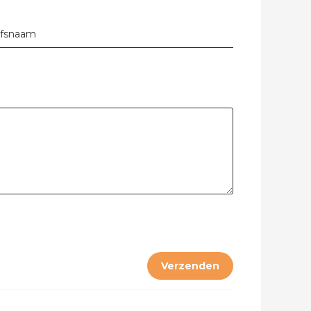
jfsnaam
Verzenden