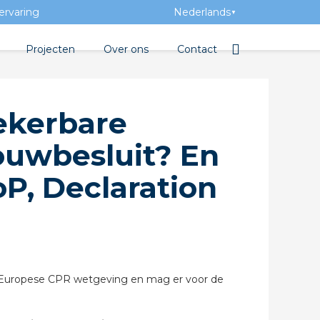
ervaring
Nederlands
▼
Projecten
Over ons
Contact
bibliotheek
Team
Elektrotechnische groothan
ekerbare
ntatie
Geschiedenis
Bouwbesluit? En
ra Academy
Toegevoegde waarde
oP, Declaration
Vacatures
Evenementen
Nieuws
beton
 de Europese CPR wetgeving en mag er voor de
e