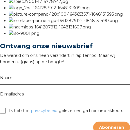
nd
nd GST®
nd RST®
Ontvang onze nieuwsbrief
De wereld om ons heen verandert in rap tempo. Maar wij
ctbibliotheek
houden u (gratis) op de hoogte!
entatie
Naam
ctra Academy
E-mailadres
Ik heb het
privacybeleid
gelezen en ga hiermee akkoord
Abonneren
en