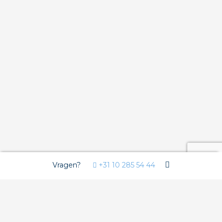
Vragen?
+31 10 285 54 44
Wij gebruiken Cookies
Deze website gebruikt functionele cookies voor de goede
werking van de website en analytische cookies om u een