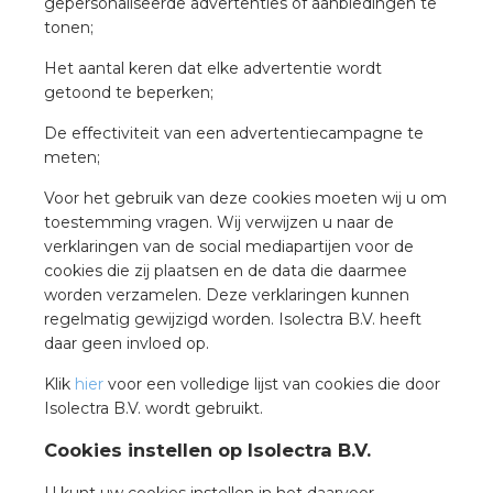
gepersonaliseerde advertenties of aanbiedingen te
rotechnische groothandels
tonen;
Het aantal keren dat elke advertentie wordt
getoond te beperken;
De effectiviteit van een advertentiecampagne te
meten;
Voor het gebruik van deze cookies moeten wij u om
toestemming vragen. Wij verwijzen u naar de
verklaringen van de social mediapartijen voor de
cookies die zij plaatsen en de data die daarmee
worden verzamelen. Deze verklaringen kunnen
regelmatig gewijzigd worden. Isolectra B.V. heeft
daar geen invloed op.
Klik
hier
voor een volledige lijst van cookies die door
Isolectra B.V. wordt gebruikt.
Cookies instellen op Isolectra B.V.
U kunt uw cookies instellen in het daarvoor