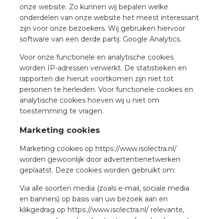
onze website. Zo kunnen wij bepalen welke
onderdelen van onze website het meest interessant
s
zijn voor onze bezoekers. Wij gebruiken hiervoor
software van een derde partij: Google Analytics.
Voor onze functionele en analytische cookies
worden IP-adressen verwerkt. De statistieken en
iedenis
rapporten die hieruit voortkomen zijn niet tot
personen te herleiden. Voor functionele cookies en
analytische cookies hoeven wij u niet om
voegde waarde
toestemming te vragen.
ures
Marketing cookies
Marketing cookies op https://www.isolectra.nl/
ementen
worden gewoonlijk door advertentienetwerken
geplaatst. Deze cookies worden gebruikt om:
ws
Via alle soorten media (zoals e-mail, sociale media
en banners) op basis van uw bezoek aan en
klikgedrag op https://www.isolectra.nl/ relevante,