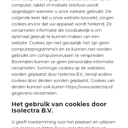
a
computer, tablet of mobiele telefoon wordt
opgeslagen wanneer u onze website gebruikt. De
air installeren
volgende keer dat u onze website bezoekt, zorgen
cookies ervoor dat uw apparaat wordt herkend. Ze
verzamelen informatie die noodzakelijk is om
den
optimaal gebruik te kunnen maken van een
website. Cookies zijn niet gevaarlijk; het zijn geen
 installeren
computerprogramma’s en ze kunnen niet worden
gebruikt om computervirussen te verspreiden.
ren
Bovendien kunnen ze geen persoonlijke informatie
verzamelen. Sommige cookies op de websites
baar installeren
worden geplaatst door Isolectra B.V., terwijl andere
cookies door derden worden geplaatst. Cookies van
baar installeren in beton
derden kunnen ook buiten https://www.isolectra.nl/
gegevens verzamelen.
baar installeren in de tuinbouw
Het gebruik van cookies door
Isolectra B.V.
nd stekerbare vlakkabel
U geeft toestemming voor het plaatsen en uitlezen