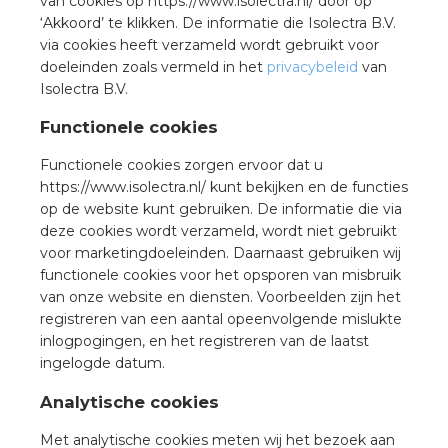
nd
van cookies op https://www.isolectra.nl/ door op
‘Akkoord’ te klikken. De informatie die Isolectra B.V.
via cookies heeft verzameld wordt gebruikt voor
nd GST®
doeleinden zoals vermeld in het
privacybeleid
van
Isolectra B.V.
nd RST®
Functionele cookies
Functionele cookies zorgen ervoor dat u
https://www.isolectra.nl/ kunt bekijken en de functies
ctbibliotheek
op de website kunt gebruiken. De informatie die via
deze cookies wordt verzameld, wordt niet gebruikt
entatie
voor marketingdoeleinden. Daarnaast gebruiken wij
functionele cookies voor het opsporen van misbruik
ctra Academy
van onze website en diensten. Voorbeelden zijn het
registreren van een aantal opeenvolgende mislukte
inlogpogingen, en het registreren van de laatst
ingelogde datum.
Analytische cookies
Met analytische cookies meten wij het bezoek aan
en