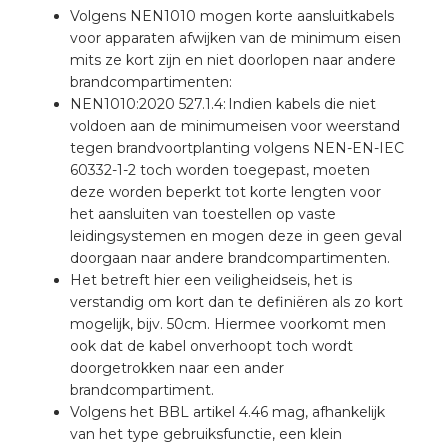
a
Volgens NEN1010 mogen korte aansluitkabels
voor apparaten afwijken van de minimum eisen
mits ze kort zijn en niet doorlopen naar andere
air installeren
brandcompartimenten:
NEN1010:2020 527.1.4: Indien kabels die niet
den
voldoen aan de minimumeisen voor weerstand
tegen brandvoortplanting volgens NEN-EN-IEC
 installeren
60332-1-2 toch worden toegepast, moeten
deze worden beperkt tot korte lengten voor
ren
het aansluiten van toestellen op vaste
leidingsystemen en mogen deze in geen geval
baar installeren
doorgaan naar andere brandcompartimenten.
Het betreft hier een veiligheidseis, het is
baar installeren in beton
verstandig om kort dan te definiëren als zo kort
mogelijk, bijv. 50cm. Hiermee voorkomt men
ook dat de kabel onverhoopt toch wordt
baar installeren in de tuinbouw
doorgetrokken naar een ander
brandcompartiment.
nd stekerbare vlakkabel
Volgens het BBL artikel 4.46 mag, afhankelijk
van het type gebruiksfunctie, een klein