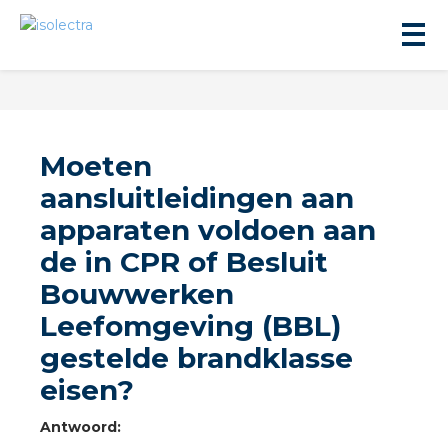
Moeten
aansluitleidingen aan
apparaten voldoen aan
ningbouw
de in CPR of Besluit
Bouwwerken
liteit
Leefomgeving (BBL)
inbouw
gestelde brandklasse
eisen?
ngen
Antwoord: