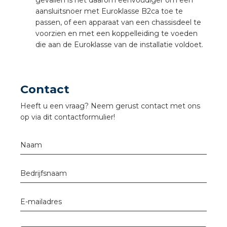
gevallen is het daarom eenvoudiger om een
aansluitsnoer met Euroklasse B2ca toe te
passen, of een apparaat van een chassisdeel te
s
voorzien en met een koppelleiding te voeden
die aan de Euroklasse van de installatie voldoet.
iedenis
Contact
voegde waarde
Heeft u een vraag? Neem gerust contact met ons
op via dit contactformulier!
ures
Naam
ementen
Bedrijfsnaam
ws
E-mailadres