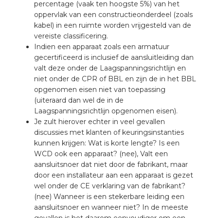
nd
percentage (vaak ten hoogste 5%) van het
oppervlak van een constructieonderdeel (zoals
nd GST®
kabel) in een ruimte worden vrijgesteld van de
vereiste classificering.
nd RST®
Indien een apparaat zoals een armatuur
gecertificeerd is inclusief de aansluitleiding dan
valt deze onder de Laagspanningsrichtlijn en
niet onder de CPR of BBL en zijn de in het BBL
opgenomen eisen niet van toepassing
ctbibliotheek
(uiteraard dan wel de in de
Laagspanningsrichtlijn opgenomen eisen).
entatie
Je zult hierover echter in veel gevallen
discussies met klanten of keuringsinstanties
kunnen krijgen: Wat is korte lengte? Is een
ctra Academy
WCD ook een apparaat? (nee), Valt een
aansluitsnoer dat niet door de fabrikant, maar
door een installateur aan een apparaat is gezet
wel onder de CE verklaring van de fabrikant?
(nee) Wanneer is een stekerbare leiding een
aansluitsnoer en wanneer niet? In de meeste
en