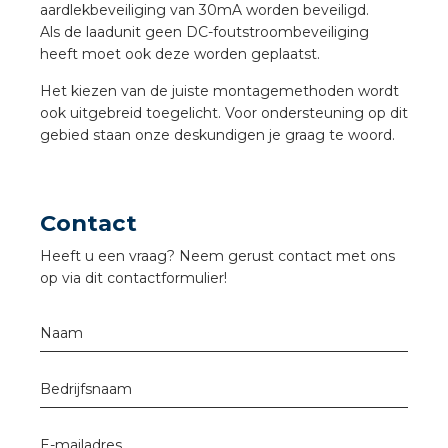
aardlekbeveiliging van 30mA worden beveiligd.
a
Als de laadunit geen DC-foutstroombeveiliging
heeft moet ook deze worden geplaatst.
air installeren
Het kiezen van de juiste montagemethoden wordt
den
ook uitgebreid toegelicht. Voor ondersteuning op dit
gebied staan onze deskundigen je graag te woord.
 installeren
ren
Contact
baar installeren
Heeft u een vraag? Neem gerust contact met ons
op via dit contactformulier!
baar installeren in beton
Naam
baar installeren in de tuinbouw
Bedrijfsnaam
nd stekerbare vlakkabel
E-mailadres