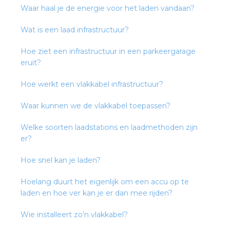
Waar haal je de energie voor het laden vandaan?
s
Wat is een laad infrastructuur?
Hoe ziet een infrastructuur in een parkeergarage
eruit?
iedenis
Hoe werkt een vlakkabel infrastructuur?
Waar kunnen we de vlakkabel toepassen?
voegde waarde
Welke soorten laadstations en laadmethoden zijn
ures
er?
ementen
Hoe snel kan je laden?
ws
Hoelang duurt het eigenlijk om een accu op te
laden en hoe ver kan je er dan mee rijden?
Wie installeert zo'n vlakkabel?