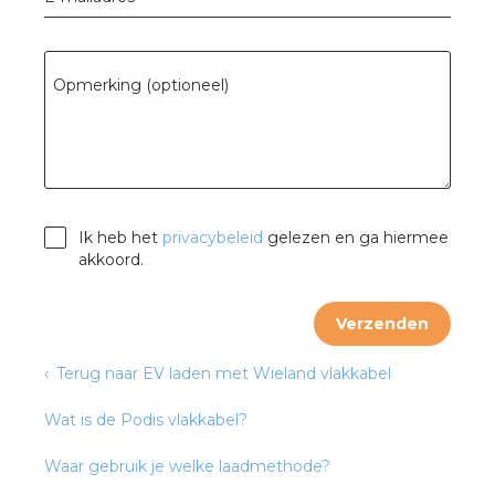
nd
nd GST®
Opmerking (optioneel)
nd RST®
ctbibliotheek
Ik heb het
privacybeleid
gelezen en ga hiermee
akkoord.
entatie
Verzenden
ctra Academy
Terug naar EV laden met Wieland vlakkabel
Wat is de Podis vlakkabel?
Waar gebruik je welke laadmethode?
en