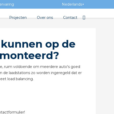
ervaring
Nederlands
▼
Projecten
Over ons
Contact
bibliotheek
Team
Elektrotechnische groothan
s kunnen op de
ntatie
Geschiedenis
emonteerd?
ra Academy
Toegevoegde waarde
Vacatures
père, ruim voldoende om meerdere auto's goed
n de laadstations zo worden ingeregeld dat er
Evenementen
et load balancing.
Nieuws
beton
e
tactformulier!