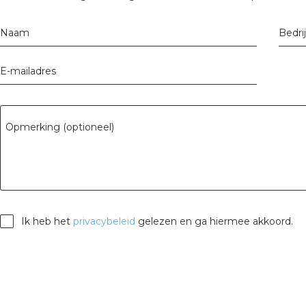
tuinbouw
Naam
Bedri
Wieland stekerbare vlakka
Wieland
E-mailadres
Wieland GST®
Opmerking (optioneel)
Wieland RST®
Ik heb het
privacybeleid
gelezen en ga hiermee akkoord.