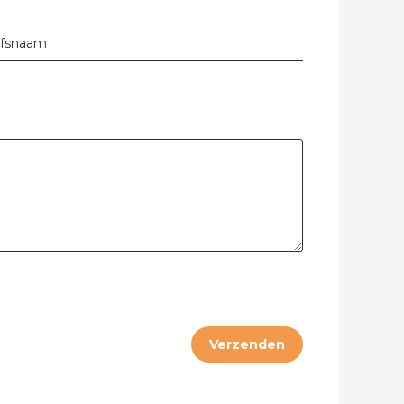
jfsnaam
bel
Verzenden