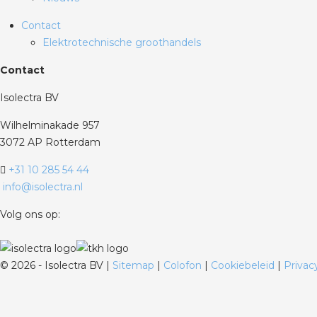
Contact
Elektrotechnische groothandels
Contact
Isolectra BV
Wilhelminakade 957
3072 AP Rotterdam
+31 10 285 54 44
info@isolectra.nl
Volg ons op:
©
2026 - Isolectra BV |
Sitemap
|
Colofon
|
Cookiebeleid
|
Privac