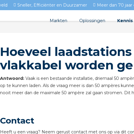
veld
Sneller, Efficiënter en Duurzamer
Meer dan 70 jaar 
Markten
Oplossingen
Kennis
Streda
Product
Woningbouw
Hoeveel laadstation
Circulair installeren
Docume
Utiliteit
vlakkabel worden g
EV laden
Isolect
Tuinbouw
Prefab installeren
Blogs
Antwoord:
Vaak is een bestaande installatie, driemaal 50 am
op te kunnen laden. Als de vraag meer is dan 50 ampères kunne
Sensoren
FAQ's
nooit meer dan de maximale 50 ampère zal gaan stromen. Dit he
Stekerbaar installeren
Stekerbaar installeren in 
Contact
Stekerbaar installeren in d
Heeft u een vraag? Neem gerust contact met ons op via dit con