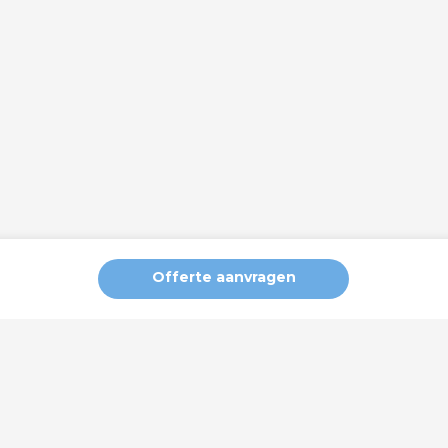
Offerte aanvragen
ng van de website en analytische cookies om u een optimale geb
en. Uw internetgedrag kan door deze derden gevolgd worden via 
nceerde instellingen’ om zelf te bepalen welke soorten cookies