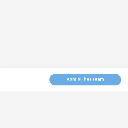
Kom bij het team
Wij gebruiken Cookies
Deze website gebruikt functionele cookies voor de goede werki
en overige cookies om u gepersonaliseerde advertenties te ton
toestemming voor het plaatsen van deze cookies. Klik op ‘geava