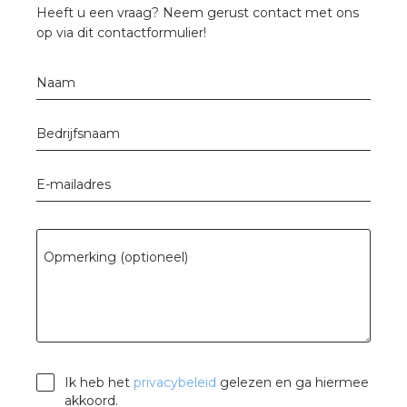
nd
Heeft u een vraag? Neem gerust contact met ons
op via dit contactformulier!
nd GST®
Naam
nd RST®
Bedrijfsnaam
ctbibliotheek
E-mailadres
entatie
Opmerking (optioneel)
ctra Academy
Ik heb het
privacybeleid
gelezen en ga hiermee
akkoord.
en