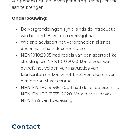
vergrendeld zijn deze vergrendeling alsnog achteraf
a
aan te brengen.
air installeren
Onderbouwing:
De vergrendelingen zijn al sinds de introductie
den
van het GST18 systeem verkrijgbaar.
Wieland adviseert het vergrendelen al sinds
 installeren
decennia in haar documentatie.
NEN1010:2005 had regels van een soortgelijke
ren
strekking als NEN1010:2020 134.1.1 voor wat
betreft het volgen van instructies van
baar installeren
fabrikanten en 134.1.4 mbt het verzekeren van
een betrouwbaar contact.
NEN-EN-IEC 61535: 2009 had dezelfde eisen als
baar installeren in beton
NEN-EN-IEC 61535: 2020. Voor deze tijd was
NEN 1535 van toepassing.
baar installeren in de tuinbouw
nd stekerbare vlakkabel
Contact