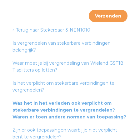
Verzenden
s
Terug naar Stekerbaar & NEN1010
Is vergrendelen van stekerbare verbindingen
belangrijk?
iedenis
Waar moet je bij vergrendeling van Wieland GST18
voegde waarde
T-splitters op letten?
ures
Is het verplicht om stekerbare verbindingen te
vergrendelen?
ementen
Was het in het verleden ook verplicht om
stekerbare verbindingen te vergrendelen?
ws
Waren er toen andere normen van toepassing?
Zijn er ook toepassingen waarbij je niet verplicht
bent te vergrendelen?