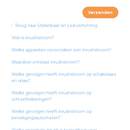
nd
Verzenden
nd GST®
Terug naar Stekerbaar en Led-verlichting
nd RST®
Wat is inrushstroom?
Welke apparaten veroorzaken een inrushstroom?
ctbibliotheek
Waardoor ontstaat inrushstroom?
entatie
Welke gevolgen heeft inrushstroom op schakelaars
en relais?
ctra Academy
Welke gevolgen heeft inrushstroom op
schroefzekeringen?
Welke gevolgen heeft inrushstroom op
beveiligingsautomaten?
en