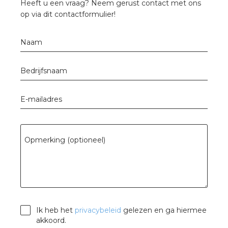
Heeft u een vraag? Neem gerust contact met ons
a
op via dit contactformulier!
air installeren
Naam
den
Bedrijfsnaam
 installeren
E-mailadres
ren
baar installeren
Opmerking (optioneel)
baar installeren in beton
baar installeren in de tuinbouw
nd stekerbare vlakkabel
Ik heb het
privacybeleid
gelezen en ga hiermee
akkoord.