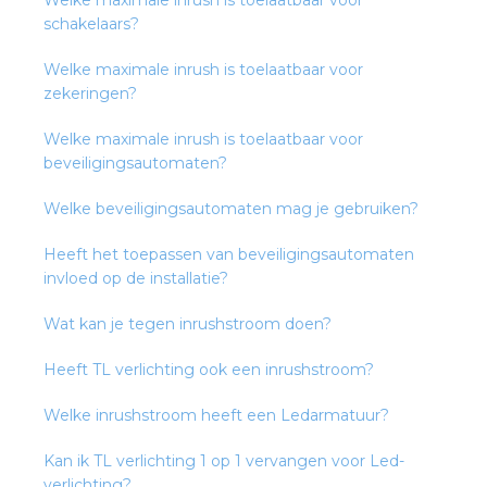
Welke maximale inrush is toelaatbaar voor
schakelaars?
s
Welke maximale inrush is toelaatbaar voor
zekeringen?
Welke maximale inrush is toelaatbaar voor
beveiligingsautomaten?
iedenis
Welke beveiligingsautomaten mag je gebruiken?
voegde waarde
Heeft het toepassen van beveiligingsautomaten
invloed op de installatie?
ures
Wat kan je tegen inrushstroom doen?
ementen
Heeft TL verlichting ook een inrushstroom?
ws
Welke inrushstroom heeft een Ledarmatuur?
Kan ik TL verlichting 1 op 1 vervangen voor Led-
verlichting?