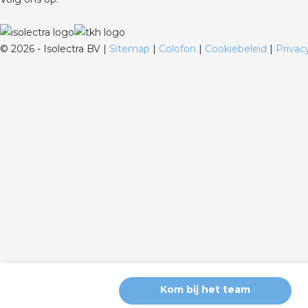
©
2026 - Isolectra BV |
Sitemap
|
Colofon
|
Cookiebeleid
|
Privac
Kom bij het team