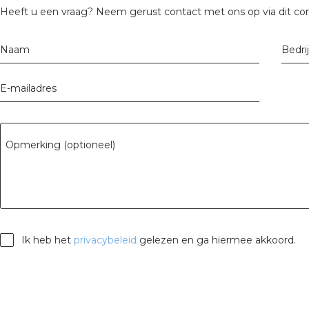
tuinbouw
Heeft u een vraag? Neem gerust contact met ons op via dit con
Wieland stekerbare vlakka
Naam
Bedri
Wieland
E-mailadres
Wieland GST®
Wieland RST®
Opmerking (optioneel)
Ik heb het
privacybeleid
gelezen en ga hiermee akkoord.