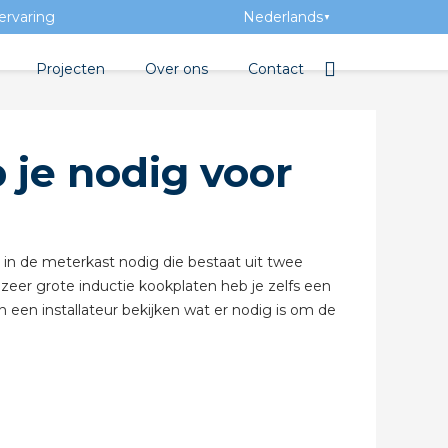
ervaring
Nederlands
▼
Projecten
Over ons
Contact
bibliotheek
Team
Elektrotechnische groothan
 je nodig voor
ntatie
Geschiedenis
ra Academy
Toegevoegde waarde
Vacatures
 in de meterkast nodig die bestaat uit twee
er grote inductie kookplaten heb je zelfs een
Evenementen
 een installateur bekijken wat er nodig is om de
Nieuws
beton
e