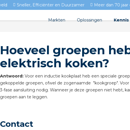
veld
Sneller, Efficiënter en Duurzamer
Meer dan 70 jaar 
Markten
Oplossingen
Kennis
Streda
Product
Woningbouw
Hoeveel groepen heb
Circulair installeren
Docume
Utiliteit
elektrisch koken?
EV laden
Isolect
Tuinbouw
Prefab installeren
Blogs
Antwoord:
Voor een inductie kookplaat heb een speciale groep
gekoppelde groepen, ofwel de zogenaamde "kookgroep". Voor ze
Sensoren
FAQ's
3-fase aansluiting nodig. Wanneer je deze groepen niet hebt, kan
groepen aan te leggen.
Stekerbaar installeren
Stekerbaar installeren in 
Contact
Stekerbaar installeren in d