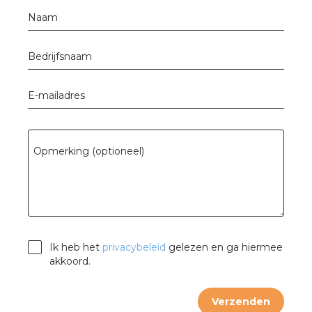
nd
Naam
nd GST®
Bedrijfsnaam
nd RST®
E-mailadres
ctbibliotheek
Opmerking (optioneel)
entatie
ctra Academy
Ik heb het
privacybeleid
gelezen en ga hiermee
akkoord.
Verzenden
en