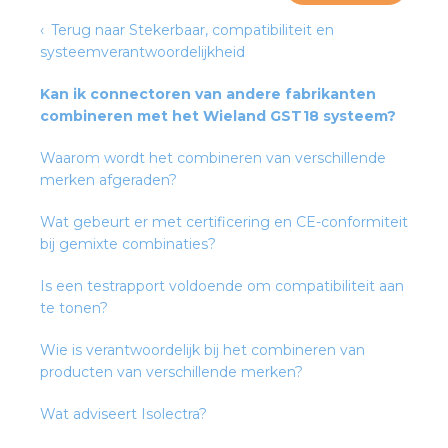
Terug naar Stekerbaar, compatibiliteit en
systeemverantwoordelijkheid
s
Kan ik connectoren van andere fabrikanten
combineren met het Wieland GST18 systeem?
Waarom wordt het combineren van verschillende
iedenis
merken afgeraden?
voegde waarde
Wat gebeurt er met certificering en CE-conformiteit
bij gemixte combinaties?
ures
Is een testrapport voldoende om compatibiliteit aan
ementen
te tonen?
Wie is verantwoordelijk bij het combineren van
ws
producten van verschillende merken?
Wat adviseert Isolectra?