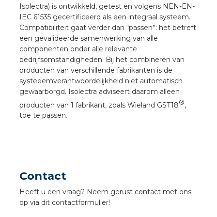
Isolectra) is ontwikkeld, getest en volgens NEN-EN-
a
IEC 61535 gecertificeerd als een integraal systeem.
Compatibiliteit gaat verder dan “passen”: het betreft
air installeren
een gevalideerde samenwerking van alle
componenten onder alle relevante
den
bedrijfsomstandigheden. Bij het combineren van
producten van verschillende fabrikanten is de
 installeren
systeeemverantwoordelijkheid niet automatisch
gewaarborgd. Isolectra adviseert daarom alleen
ren
®
producten van 1 fabrikant, zoals Wieland GST18
,
toe te passen.
baar installeren
baar installeren in beton
baar installeren in de tuinbouw
Contact
Heeft u een vraag? Neem gerust contact met ons
nd stekerbare vlakkabel
op via dit contactformulier!